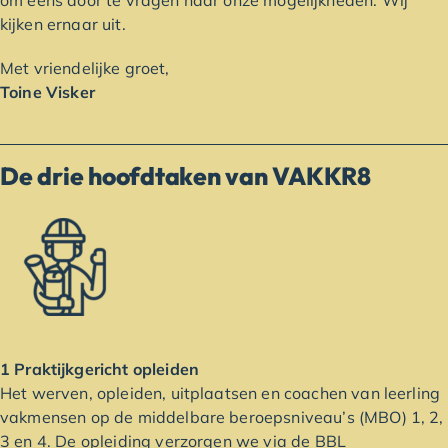
om eens door te vragen naar onze mogelijkheden. Wij
kijken ernaar uit.
Met vriendelijke groet,
Toine Visker
De drie hoofdtaken van VAKKR8
1 Praktijkgericht opleiden
Het werven, opleiden, uitplaatsen en coachen van leerling
vakmensen op de middelbare beroepsniveau’s (MBO) 1, 2,
3 en 4. De opleiding verzorgen we via de BBL