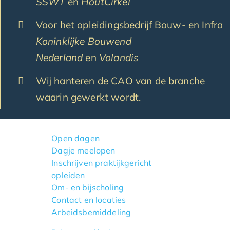
SSWT
en
HoutCirkel
Voor het opleidingsbedrijf Bouw- en Infra
Koninklijke Bouwend
Nederland
en
Volandis
Wij hanteren de CAO van de branche
waarin gewerkt wordt.
Open dagen
Dagje meelopen
Inschrijven praktijkgericht
opleiden
Om- en bijscholing
Contact en locaties
Arbeidsbemiddeling